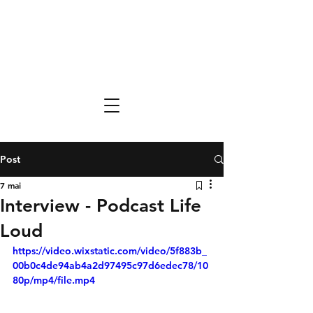
Post
7 mai
Interview - Podcast Life
Loud
https://video.wixstatic.com/video/5f883b_
00b0c4de94ab4a2d97495c97d6edec78/10
80p/mp4/file.mp4